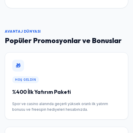
AVANTAJ DÜNYASI
Popüler Promosyonlar ve Bonuslar
🎁
HOŞ GELDIN
%400 İlk Yatırım Paketi
Spor ve casino alanında geçerli yüksek oranlı ilk yatırım
bonusu ve freespin hediyeleri hesabınızda.