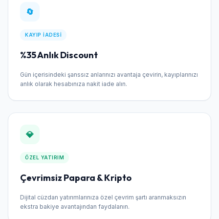
🔄
KAYIP İADESI
%35 Anlık Discount
Gün içerisindeki şanssız anlarınızı avantaja çevirin, kayıplarınızı
anlık olarak hesabınıza nakit iade alın.
💎
ÖZEL YATIRIM
Çevrimsiz Papara & Kripto
Dijital cüzdan yatırımlarınıza özel çevrim şartı aranmaksızın
ekstra bakiye avantajından faydalanın.