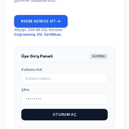
güvenle ulaşabilirsiniz.
RESMI ADRESE GIT
Altyapı: 256-Bit SSL Koruma
Doğrulanmış SSL Sertifikası
Üye Giriş Paneli
GÜVENLİ
Kullanıcı Adı
Şifre
OTURUM AÇ