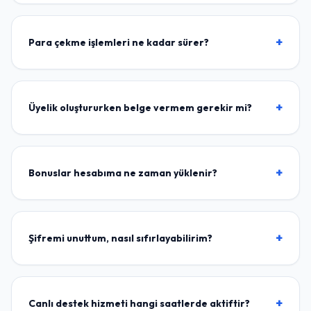
+
Para çekme işlemleri ne kadar sürer?
+
Üyelik oluştururken belge vermem gerekir mi?
+
Bonuslar hesabıma ne zaman yüklenir?
+
Şifremi unuttum, nasıl sıfırlayabilirim?
+
Canlı destek hizmeti hangi saatlerde aktiftir?