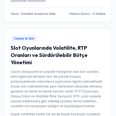
yakalamak mümkündür.
Yazar: Trendbet Araştırma Ekibi
Okuma Süresi: ~4 Dakika
Casino & Slot
Slot Oyunlarında Volatilite, RTP
Oranları ve Sürdürülebilir Bütçe
Yönetimi
Casino dünyasının en popüler kategorisi olan slot oyunları,
hem eğlenceli temaları hem de yüksek kazanç
potansiyelleriyle milyonlarca oyuncunun ilgisini çekmektedir.
Ancak slot makinelerinde şans faktörünün ötesinde bilmeniz
gereken en temel iki teknik kavram vardır: RTP (Oyuncuya
Dönüş Oranı) ve Volatilite (Risk Seviyesi). RTP, uzun vadede
oyunun kullanıcılara geri ödediği yüzdeyi temsil ederken,
volatilite ise kazançların sıklığını ve büyüklüğünü belirler.
Düşük volatiliteli slotlar sık ancak küçük kazançlar sunarken,