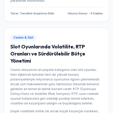
yakalamak mümkündür.
Yazar: Trendbet Araştırma Ekibi
Okuma Süresi: ~4 Dakika
Casino & Slot
Slot Oyunlarında Volatilite, RTP
Oranları ve Sürdürülebilir Bütçe
Yönetimi
Casino dünyasının en popüler kategorisi olan slot oyunları,
hem eğlenceli temaları hem de yüksek kazanç
potansiyelleriyle milyonlarca oyuncunun ilgisini çekmektedir.
Ancak slot makinelerinde şans faktörünün ötesinde bilmeniz
gereken en temel iki teknik kavram vardır: RTP (Oyuncuya
Dönüş Oranı) ve Volatilite (Risk Seviyesi). RTP, uzun vadede
oyunun kullanıcılara geri ödediği yüzdeyi temsil ederken,
volatilite ise kazançların sıklığını ve büyüklüğünü belirler.
Düşük volatiliteli slotlar sık ancak küçük kazançlar sunarken,