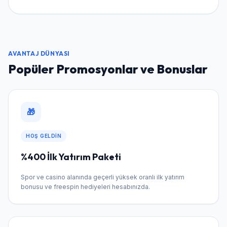
AVANTAJ DÜNYASI
Popüler Promosyonlar ve Bonuslar
🎁
HOŞ GELDIN
%400 İlk Yatırım Paketi
Spor ve casino alanında geçerli yüksek oranlı ilk yatırım
bonusu ve freespin hediyeleri hesabınızda.