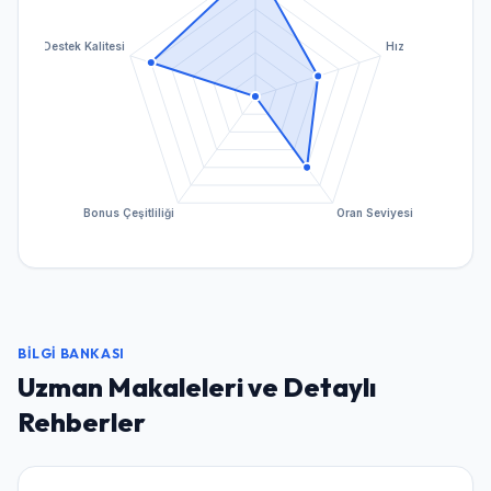
BILGI BANKASI
Uzman Makaleleri ve Detaylı
Rehberler