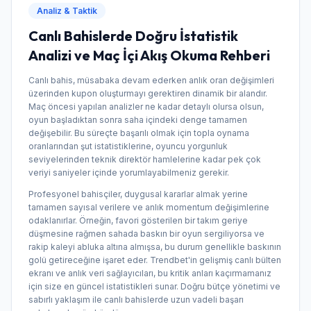
Analiz & Taktik
Canlı Bahislerde Doğru İstatistik
Analizi ve Maç İçi Akış Okuma Rehberi
Canlı bahis, müsabaka devam ederken anlık oran değişimleri
üzerinden kupon oluşturmayı gerektiren dinamik bir alandır.
Maç öncesi yapılan analizler ne kadar detaylı olursa olsun,
oyun başladıktan sonra saha içindeki denge tamamen
değişebilir. Bu süreçte başarılı olmak için topla oynama
oranlarından şut istatistiklerine, oyuncu yorgunluk
seviyelerinden teknik direktör hamlelerine kadar pek çok
veriyi saniyeler içinde yorumlayabilmeniz gerekir.
Profesyonel bahisçiler, duygusal kararlar almak yerine
tamamen sayısal verilere ve anlık momentum değişimlerine
odaklanırlar. Örneğin, favori gösterilen bir takım geriye
düşmesine rağmen sahada baskın bir oyun sergiliyorsa ve
rakip kaleyi abluka altına almışsa, bu durum genellikle baskının
golü getireceğine işaret eder. Trendbet'in gelişmiş canlı bülten
ekranı ve anlık veri sağlayıcıları, bu kritik anları kaçırmamanız
için size en güncel istatistikleri sunar. Doğru bütçe yönetimi ve
sabırlı yaklaşım ile canlı bahislerde uzun vadeli başarı