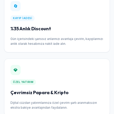
🔄
KAYIP İADESI
%35 Anlık Discount
Gün içerisindeki şanssız anlarınızı avantaja çevirin, kayıplarınızı
anlık olarak hesabınıza nakit iade alın.
💎
ÖZEL YATIRIM
Çevrimsiz Papara & Kripto
Dijital cüzdan yatırımlarınıza özel çevrim şartı aranmaksızın
ekstra bakiye avantajından faydalanın.