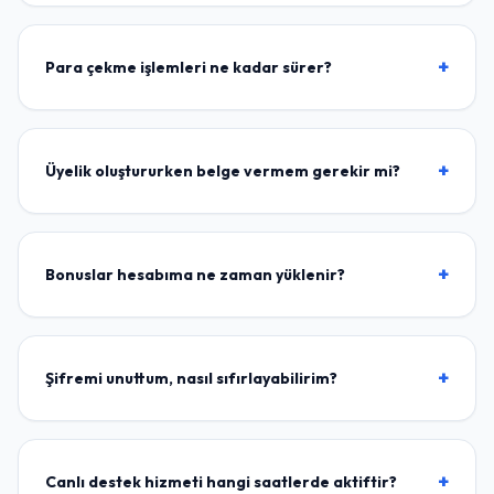
+
Para çekme işlemleri ne kadar sürer?
+
Üyelik oluştururken belge vermem gerekir mi?
+
Bonuslar hesabıma ne zaman yüklenir?
+
Şifremi unuttum, nasıl sıfırlayabilirim?
+
Canlı destek hizmeti hangi saatlerde aktiftir?