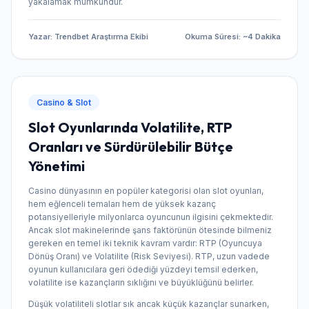
yakalamak mümkündür.
Yazar: Trendbet Araştırma Ekibi
Okuma Süresi: ~4 Dakika
Casino & Slot
Slot Oyunlarında Volatilite, RTP
Oranları ve Sürdürülebilir Bütçe
Yönetimi
Casino dünyasının en popüler kategorisi olan slot oyunları,
hem eğlenceli temaları hem de yüksek kazanç
potansiyelleriyle milyonlarca oyuncunun ilgisini çekmektedir.
Ancak slot makinelerinde şans faktörünün ötesinde bilmeniz
gereken en temel iki teknik kavram vardır: RTP (Oyuncuya
Dönüş Oranı) ve Volatilite (Risk Seviyesi). RTP, uzun vadede
oyunun kullanıcılara geri ödediği yüzdeyi temsil ederken,
volatilite ise kazançların sıklığını ve büyüklüğünü belirler.
Düşük volatiliteli slotlar sık ancak küçük kazançlar sunarken,