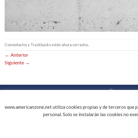
Comentarios y Trackbacks están ahora cerrados.
←
Anterior
Siguiente
→
CONTACTO
EMPRESA
DESCARGAR CATALOGO PDF
MI CUENT
Copyright 2026 ©
AMERICANZONE.NET
|
Diseño de tiendas onlin
www.americanzone.net utiliza cookies propias y de terceros que pe
personal. Solo se instalarán las cookies no es