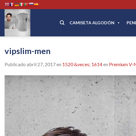
Skip
to
content
CAMISETA ALGODÓN
PEN
vipslim-men
Publicado
abril 27, 2017
en
1520 &veces; 1614
en
Premium V-