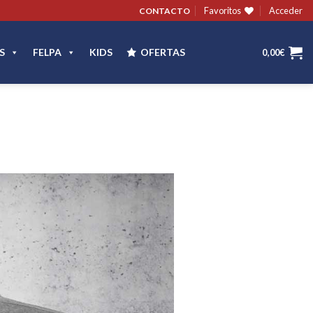
Favoritos
Acceder
CONTACTO
S
FELPA
KIDS
OFERTAS
0,00
€