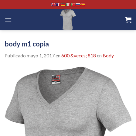
Skip
to
content
body m1 copia
Publicado
mayo 1, 2017
en
600 &veces; 818
en
Body