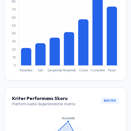
Kriter Performans Skoru
MATRİS
Platform kalite değerlendirme matrisi