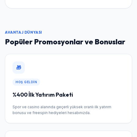
AVANTAJ DÜNYASI
Popüler Promosyonlar ve Bonuslar
🎁
HOŞ GELDIN
%400 İlk Yatırım Paketi
Spor ve casino alanında geçerli yüksek oranlı ilk yatırım
bonusu ve freespin hediyeleri hesabınızda.