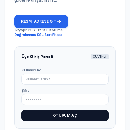
güvenle ulaşabilirsiniz.
RESMI ADRESE GIT
Altyapı: 256-Bit SSL Koruma
Doğrulanmış SSL Sertifikası
Üye Giriş Paneli
GÜVENLİ
Kullanıcı Adı
Şifre
OTURUM AÇ