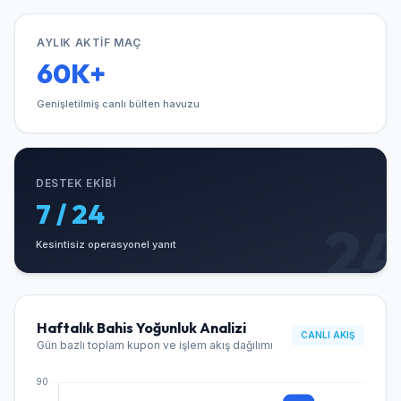
AYLIK AKTIF MAÇ
60K+
Genişletilmiş canlı bülten havuzu
DESTEK EKIBI
7 / 24
24
Kesintisiz operasyonel yanıt
Haftalık Bahis Yoğunluk Analizi
CANLI AKIŞ
Gün bazlı toplam kupon ve işlem akış dağılımı