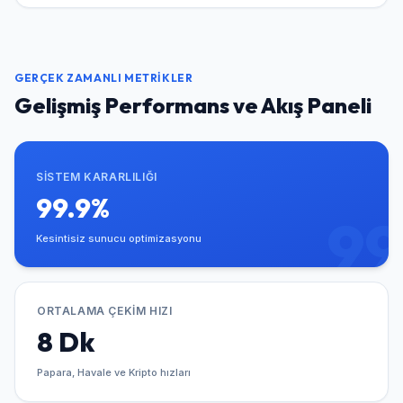
GERÇEK ZAMANLI METRIKLER
Gelişmiş Performans ve Akış Paneli
SISTEM KARARLILIĞI
99.9%
99
Kesintisiz sunucu optimizasyonu
ORTALAMA ÇEKIM HIZI
8 Dk
Papara, Havale ve Kripto hızları