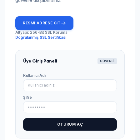
güvenle ulaşabilirsiniz.
RESMI ADRESE GIT
Altyapı: 256-Bit SSL Koruma
Doğrulanmış SSL Sertifikası
Üye Giriş Paneli
GÜVENLİ
Kullanıcı Adı
Şifre
OTURUM AÇ