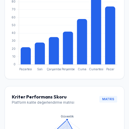
Kriter Performans Skoru
MATRİS
Platform kalite değerlendirme matrisi