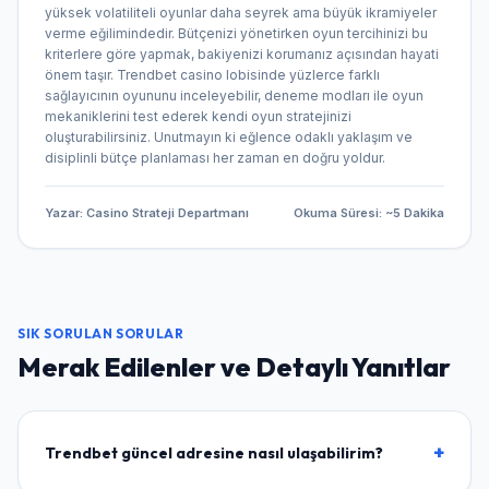
yüksek volatiliteli oyunlar daha seyrek ama büyük ikramiyeler
verme eğilimindedir. Bütçenizi yönetirken oyun tercihinizi bu
kriterlere göre yapmak, bakiyenizi korumanız açısından hayati
önem taşır. Trendbet casino lobisinde yüzlerce farklı
sağlayıcının oyununu inceleyebilir, deneme modları ile oyun
mekaniklerini test ederek kendi oyun stratejinizi
oluşturabilirsiniz. Unutmayın ki eğlence odaklı yaklaşım ve
disiplinli bütçe planlaması her zaman en doğru yoldur.
Yazar: Casino Strateji Departmanı
Okuma Süresi: ~5 Dakika
SIK SORULAN SORULAR
Merak Edilenler ve Detaylı Yanıtlar
+
Trendbet güncel adresine nasıl ulaşabilirim?