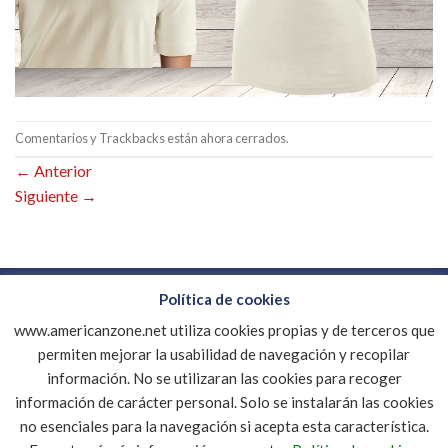
Comentarios y Trackbacks están ahora cerrados.
←
Anterior
Siguiente
→
Política de cookies
www.americanzone.net utiliza cookies propias y de terceros que
CONTACTO
EMPRESA
DESCARGAR CATALOGO PDF
MI CUENTA
AVISO LEGAL
POLÍTICA DE COOKIES
permiten mejorar la usabilidad de navegación y recopilar
información. No se utilizaran las cookies para recoger
Copyright 2026 ©
AMERICANZONE.NET
|
Diseño de tiendas
información de carácter personal. Solo se instalarán las cookies
online
INTERCONECTA
no esenciales para la navegación si acepta esta característica.