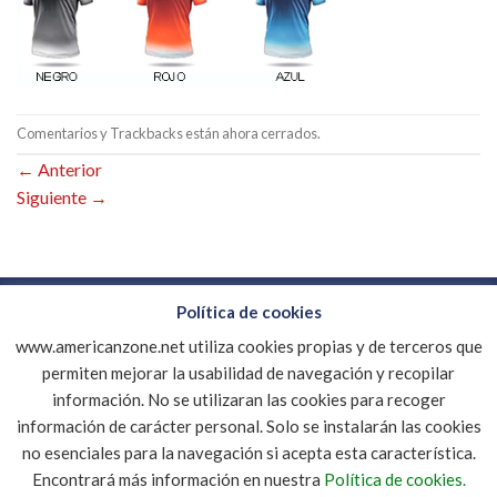
Comentarios y Trackbacks están ahora cerrados.
←
Anterior
Siguiente
→
Política de cookies
www.americanzone.net utiliza cookies propias y de terceros que
CONTACTO
EMPRESA
DESCARGAR CATALOGO PDF
permiten mejorar la usabilidad de navegación y recopilar
MI CUENTA
AVISO LEGAL
POLÍTICA DE COOKIES
información. No se utilizaran las cookies para recoger
Copyright 2026 ©
AMERICANZONE.NET
|
Diseño de tiendas
información de carácter personal. Solo se instalarán las cookies
online
INTERCONECTA
no esenciales para la navegación si acepta esta característica.
Encontrará más información en nuestra
Política de cookies.