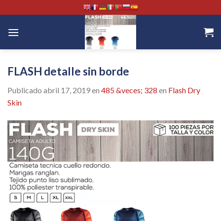
Skip
to
content
FLASH detalle sin borde
Publicado
abril 17, 2019
en
485 &veces; 328
en
Flash Dry
Skin