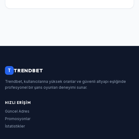
TRENDBET
T
Trendbet, kullanıcılarına yüksek oranlar ve güvenli altyapı eşliğinde
profesyonel bir şans oyunları deneyimi sunar.
HIZLI ERIŞIM
Güncel Adres
Promosyonlar
İstatistikler