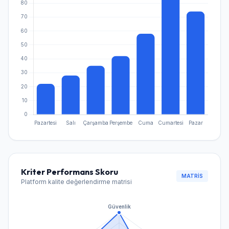
Kriter Performans Skoru
MATRİS
Platform kalite değerlendirme matrisi