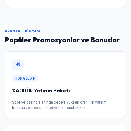
AVANTAJ DÜNYASI
Popüler Promosyonlar ve Bonuslar
🎁
HOŞ GELDIN
%400 İlk Yatırım Paketi
Spor ve casino alanında geçerli yüksek oranlı ilk yatırım
bonusu ve freespin hediyeleri hesabınızda.