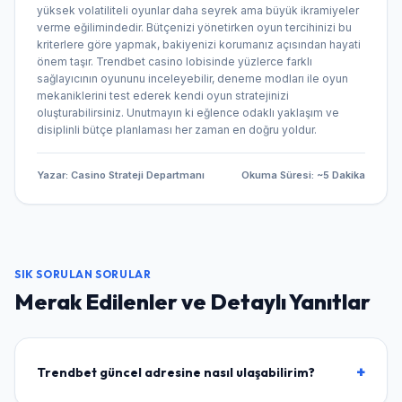
yüksek volatiliteli oyunlar daha seyrek ama büyük ikramiyeler
verme eğilimindedir. Bütçenizi yönetirken oyun tercihinizi bu
kriterlere göre yapmak, bakiyenizi korumanız açısından hayati
önem taşır. Trendbet casino lobisinde yüzlerce farklı
sağlayıcının oyununu inceleyebilir, deneme modları ile oyun
mekaniklerini test ederek kendi oyun stratejinizi
oluşturabilirsiniz. Unutmayın ki eğlence odaklı yaklaşım ve
disiplinli bütçe planlaması her zaman en doğru yoldur.
Yazar: Casino Strateji Departmanı
Okuma Süresi: ~5 Dakika
SIK SORULAN SORULAR
Merak Edilenler ve Detaylı Yanıtlar
+
Trendbet güncel adresine nasıl ulaşabilirim?