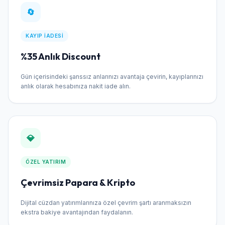
🔄
KAYIP İADESI
%35 Anlık Discount
Gün içerisindeki şanssız anlarınızı avantaja çevirin, kayıplarınızı
anlık olarak hesabınıza nakit iade alın.
💎
ÖZEL YATIRIM
Çevrimsiz Papara & Kripto
Dijital cüzdan yatırımlarınıza özel çevrim şartı aranmaksızın
ekstra bakiye avantajından faydalanın.