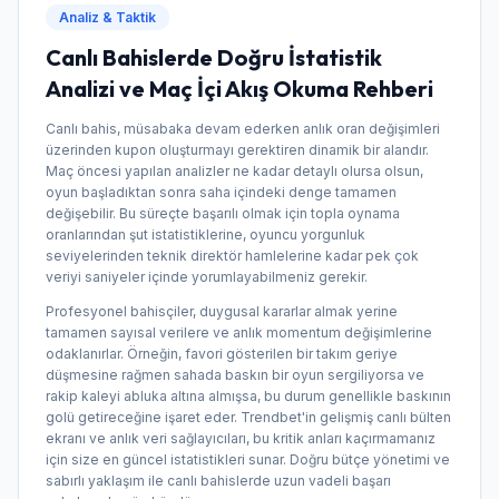
Analiz & Taktik
Canlı Bahislerde Doğru İstatistik
Analizi ve Maç İçi Akış Okuma Rehberi
Canlı bahis, müsabaka devam ederken anlık oran değişimleri
üzerinden kupon oluşturmayı gerektiren dinamik bir alandır.
Maç öncesi yapılan analizler ne kadar detaylı olursa olsun,
oyun başladıktan sonra saha içindeki denge tamamen
değişebilir. Bu süreçte başarılı olmak için topla oynama
oranlarından şut istatistiklerine, oyuncu yorgunluk
seviyelerinden teknik direktör hamlelerine kadar pek çok
veriyi saniyeler içinde yorumlayabilmeniz gerekir.
Profesyonel bahisçiler, duygusal kararlar almak yerine
tamamen sayısal verilere ve anlık momentum değişimlerine
odaklanırlar. Örneğin, favori gösterilen bir takım geriye
düşmesine rağmen sahada baskın bir oyun sergiliyorsa ve
rakip kaleyi abluka altına almışsa, bu durum genellikle baskının
golü getireceğine işaret eder. Trendbet'in gelişmiş canlı bülten
ekranı ve anlık veri sağlayıcıları, bu kritik anları kaçırmamanız
için size en güncel istatistikleri sunar. Doğru bütçe yönetimi ve
sabırlı yaklaşım ile canlı bahislerde uzun vadeli başarı