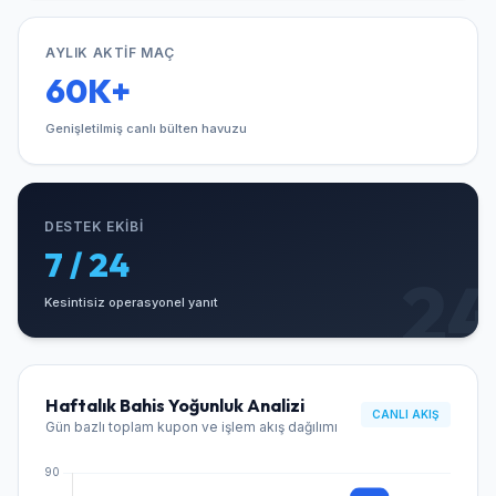
AYLIK AKTIF MAÇ
60K+
Genişletilmiş canlı bülten havuzu
DESTEK EKIBI
7 / 24
24
Kesintisiz operasyonel yanıt
Haftalık Bahis Yoğunluk Analizi
CANLI AKIŞ
Gün bazlı toplam kupon ve işlem akış dağılımı