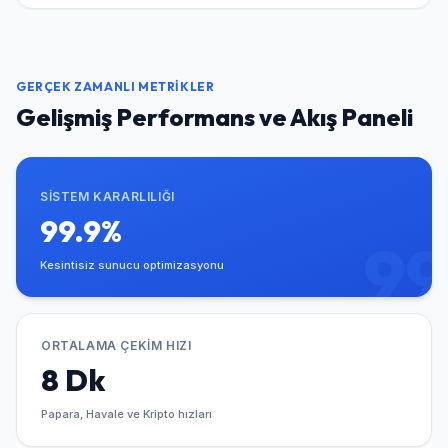
GERÇEK ZAMANLI METRIKLER
Gelişmiş Performans ve Akış Paneli
SISTEM KARARLILIĞI
99.9%
99
Kesintisiz sunucu optimizasyonu
ORTALAMA ÇEKIM HIZI
8 Dk
Papara, Havale ve Kripto hızları