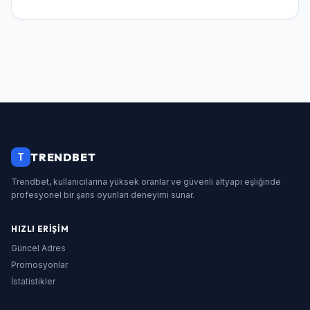
TRENDBET
T
Trendbet, kullanıcılarına yüksek oranlar ve güvenli altyapı eşliğinde
profesyonel bir şans oyunları deneyimi sunar.
HIZLI ERIŞIM
Güncel Adres
Promosyonlar
İstatistikler