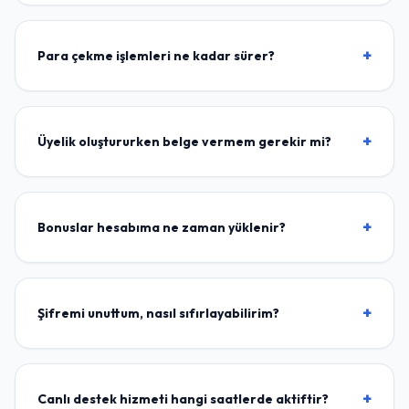
+
Para çekme işlemleri ne kadar sürer?
+
Üyelik oluştururken belge vermem gerekir mi?
+
Bonuslar hesabıma ne zaman yüklenir?
+
Şifremi unuttum, nasıl sıfırlayabilirim?
+
Canlı destek hizmeti hangi saatlerde aktiftir?