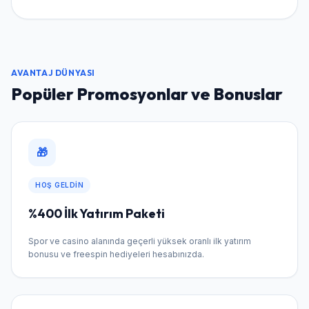
AVANTAJ DÜNYASI
Popüler Promosyonlar ve Bonuslar
🎁
HOŞ GELDIN
%400 İlk Yatırım Paketi
Spor ve casino alanında geçerli yüksek oranlı ilk yatırım
bonusu ve freespin hediyeleri hesabınızda.