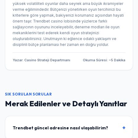
yüksek volatiliteli oyunlar daha seyrek ama büyük ikramiyeler
verme eğilimindedir. Bütçenizi yönetirken oyun tercihinizi bu
kriterlere göre yapmak, bakiyenizi korumanız açısından hayati
önem taşır. Trendbet casino lobisinde yüzlerce farklı
sağlayıcının oyununu inceleyebilir, deneme modları ile oyun
mekaniklerini test ederek kendi oyun stratejinizi
oluşturabilirsiniz. Unutmayın ki eğlence odaklı yaklaşım ve
disiplinli bütçe planlaması her zaman en doğru yoldur.
Yazar: Casino Strateji Departmanı
Okuma Süresi: ~5 Dakika
SIK SORULAN SORULAR
Merak Edilenler ve Detaylı Yanıtlar
+
Trendbet güncel adresine nasıl ulaşabilirim?