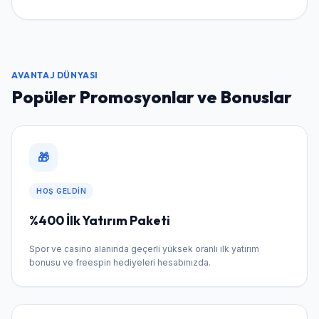
AVANTAJ DÜNYASI
Popüler Promosyonlar ve Bonuslar
🎁
HOŞ GELDIN
%400 İlk Yatırım Paketi
Spor ve casino alanında geçerli yüksek oranlı ilk yatırım
bonusu ve freespin hediyeleri hesabınızda.