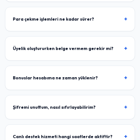
+
Para çekme işlemleri ne kadar sürer?
+
Üyelik oluştururken belge vermem gerekir mi?
+
Bonuslar hesabıma ne zaman yüklenir?
+
Şifremi unuttum, nasıl sıfırlayabilirim?
+
Canlı destek hizmeti hangi saatlerde aktiftir?