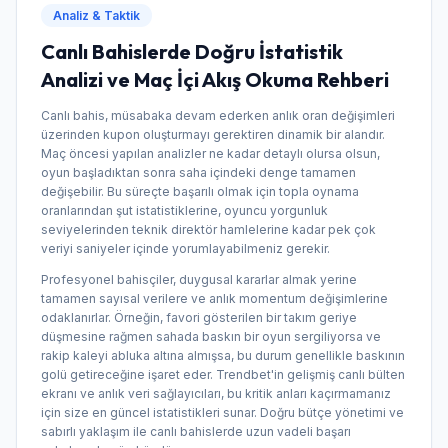
Analiz & Taktik
Canlı Bahislerde Doğru İstatistik
Analizi ve Maç İçi Akış Okuma Rehberi
Canlı bahis, müsabaka devam ederken anlık oran değişimleri
üzerinden kupon oluşturmayı gerektiren dinamik bir alandır.
Maç öncesi yapılan analizler ne kadar detaylı olursa olsun,
oyun başladıktan sonra saha içindeki denge tamamen
değişebilir. Bu süreçte başarılı olmak için topla oynama
oranlarından şut istatistiklerine, oyuncu yorgunluk
seviyelerinden teknik direktör hamlelerine kadar pek çok
veriyi saniyeler içinde yorumlayabilmeniz gerekir.
Profesyonel bahisçiler, duygusal kararlar almak yerine
tamamen sayısal verilere ve anlık momentum değişimlerine
odaklanırlar. Örneğin, favori gösterilen bir takım geriye
düşmesine rağmen sahada baskın bir oyun sergiliyorsa ve
rakip kaleyi abluka altına almışsa, bu durum genellikle baskının
golü getireceğine işaret eder. Trendbet'in gelişmiş canlı bülten
ekranı ve anlık veri sağlayıcıları, bu kritik anları kaçırmamanız
için size en güncel istatistikleri sunar. Doğru bütçe yönetimi ve
sabırlı yaklaşım ile canlı bahislerde uzun vadeli başarı