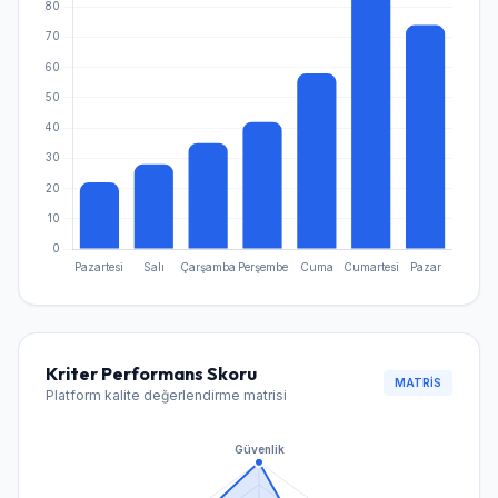
Kriter Performans Skoru
MATRİS
Platform kalite değerlendirme matrisi