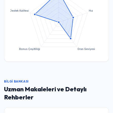
BILGI BANKASI
Uzman Makaleleri ve Detaylı
Rehberler