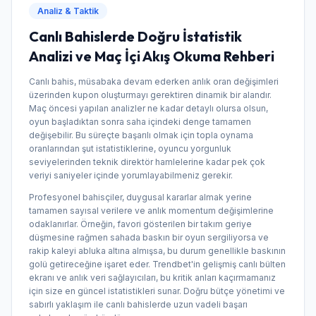
Analiz & Taktik
Canlı Bahislerde Doğru İstatistik
Analizi ve Maç İçi Akış Okuma Rehberi
Canlı bahis, müsabaka devam ederken anlık oran değişimleri
üzerinden kupon oluşturmayı gerektiren dinamik bir alandır.
Maç öncesi yapılan analizler ne kadar detaylı olursa olsun,
oyun başladıktan sonra saha içindeki denge tamamen
değişebilir. Bu süreçte başarılı olmak için topla oynama
oranlarından şut istatistiklerine, oyuncu yorgunluk
seviyelerinden teknik direktör hamlelerine kadar pek çok
veriyi saniyeler içinde yorumlayabilmeniz gerekir.
Profesyonel bahisçiler, duygusal kararlar almak yerine
tamamen sayısal verilere ve anlık momentum değişimlerine
odaklanırlar. Örneğin, favori gösterilen bir takım geriye
düşmesine rağmen sahada baskın bir oyun sergiliyorsa ve
rakip kaleyi abluka altına almışsa, bu durum genellikle baskının
golü getireceğine işaret eder. Trendbet'in gelişmiş canlı bülten
ekranı ve anlık veri sağlayıcıları, bu kritik anları kaçırmamanız
için size en güncel istatistikleri sunar. Doğru bütçe yönetimi ve
sabırlı yaklaşım ile canlı bahislerde uzun vadeli başarı