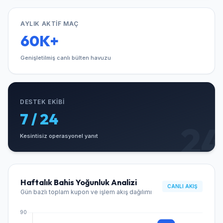
AYLIK AKTIF MAÇ
60K+
Genişletilmiş canlı bülten havuzu
DESTEK EKIBI
7 / 24
24
Kesintisiz operasyonel yanıt
Haftalık Bahis Yoğunluk Analizi
CANLI AKIŞ
Gün bazlı toplam kupon ve işlem akış dağılımı