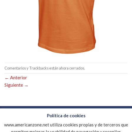
Comentarios y Trackbacks están ahora cerrados.
←
Anterior
Siguiente
→
Política de cookies
www.americanzone.net utiliza cookies propias y de terceros que
CONTACTO
EMPRESA
DESCARGAR CATALOGO PDF
MI CUENTA
AVISO LEGAL
POLÍTICA DE COOKIES
permiten mejorar la usabilidad de navegación y recopilar