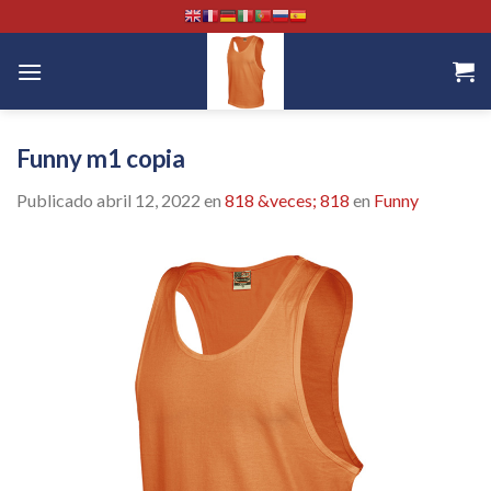
Skip
to
content
Funny m1 copia
Publicado
abril 12, 2022
en
818 &veces; 818
en
Funny