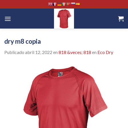
Skip
to
content
dry m8 copia
Publicado
abril 12, 2022
en
818 &veces; 818
en
Eco Dry