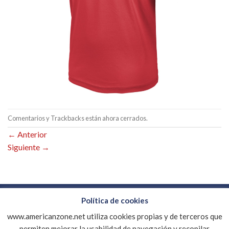
Comentarios y Trackbacks están ahora cerrados.
←
Anterior
Siguiente
→
Política de cookies
www.americanzone.net utiliza cookies propias y de terceros que
CONTACTO
EMPRESA
DESCARGAR CATALOGO PDF
MI CUENTA
AVISO LEGAL
POLÍTICA DE COOKIES
permiten mejorar la usabilidad de navegación y recopilar