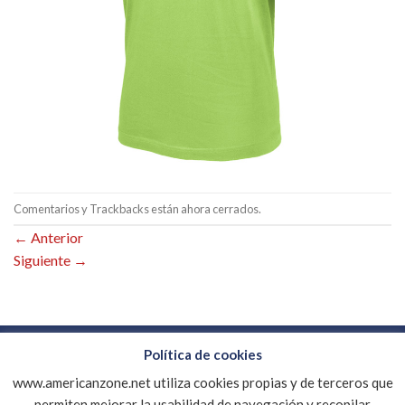
Comentarios y Trackbacks están ahora cerrados.
←
Anterior
Siguiente
→
Política de cookies
www.americanzone.net utiliza cookies propias y de terceros que
CONTACTO
EMPRESA
DESCARGAR CATALOGO PDF
MI CUENTA
AVISO LEGAL
POLÍTICA DE COOKIES
permiten mejorar la usabilidad de navegación y recopilar