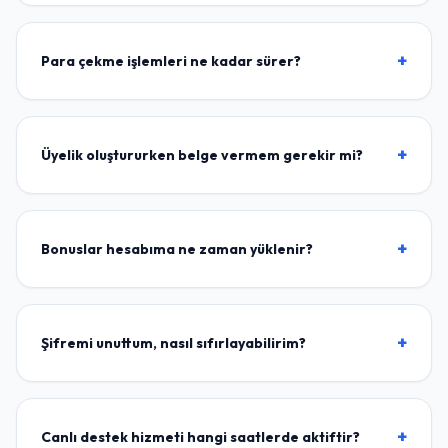
+
Para çekme işlemleri ne kadar sürer?
+
Üyelik oluştururken belge vermem gerekir mi?
+
Bonuslar hesabıma ne zaman yüklenir?
+
Şifremi unuttum, nasıl sıfırlayabilirim?
+
Canlı destek hizmeti hangi saatlerde aktiftir?