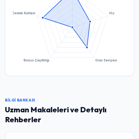
BILGI BANKASI
Uzman Makaleleri ve Detaylı
Rehberler