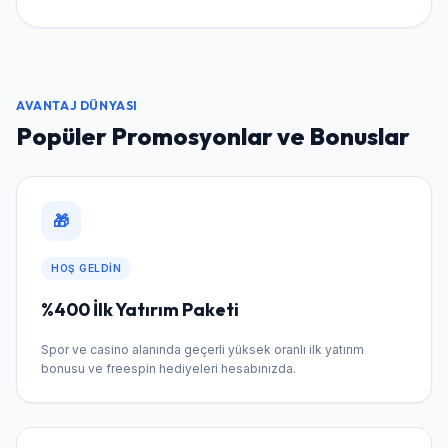
AVANTAJ DÜNYASI
Popüler Promosyonlar ve Bonuslar
🎁
HOŞ GELDIN
%400 İlk Yatırım Paketi
Spor ve casino alanında geçerli yüksek oranlı ilk yatırım
bonusu ve freespin hediyeleri hesabınızda.