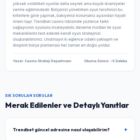
yüksek volatiliteli oyunlar daha seyrek ama büyük ikramiyeler
verme eğilimindedir. Bütçenizi yönetirken oyun tercihinizi bu
kriterlere göre yapmak, bakiyenizi korumanız açısından hayati
önem taşır. Trendbet casino lobisinde yüzlerce farklı
sağlayıcının oyununu inceleyebilir, deneme modları ile oyun
mekaniklerini test ederek kendi oyun stratejinizi
oluşturabilirsiniz. Unutmayın ki eğlence odaklı yaklaşım ve
disiplinli bütçe planlaması her zaman en doğru yoldur.
Yazar: Casino Strateji Departmanı
Okuma Süresi: ~5 Dakika
SIK SORULAN SORULAR
Merak Edilenler ve Detaylı Yanıtlar
+
Trendbet güncel adresine nasıl ulaşabilirim?