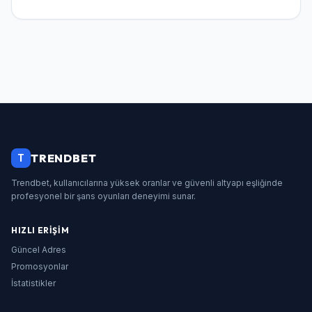
TRENDBET
T
Trendbet, kullanıcılarına yüksek oranlar ve güvenli altyapı eşliğinde
profesyonel bir şans oyunları deneyimi sunar.
HIZLI ERIŞIM
Güncel Adres
Promosyonlar
İstatistikler