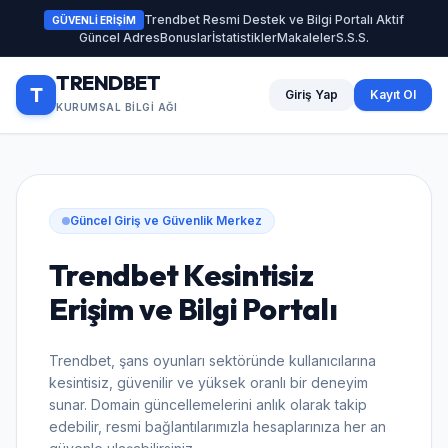
Trendbet Resmi Destek ve Bilgi Portalı Aktif
GÜVENLİ ERİŞİM
Güncel Adres
Bonuslar
İstatistikler
Makaleler
S.S.S.
TRENDBET
T
Giriş Yap
Kayıt Ol
KURUMSAL BILGI AĞI
Güncel Giriş ve Güvenlik Merkez
Trendbet Kesintisiz
Erişim ve Bilgi Portalı
Trendbet, şans oyunları sektöründe kullanıcılarına
kesintisiz, güvenilir ve yüksek oranlı bir deneyim
sunar. Domain güncellemelerini anlık olarak takip
edebilir, resmi bağlantılarımızla hesaplarınıza her an